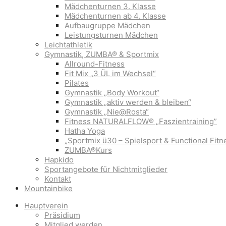
Mädchenturnen 3. Klasse
Mädchenturnen ab 4. Klasse
Aufbaugruppe Mädchen
Leistungsturnen Mädchen
Leichtathletik
Gymnastik, ZUMBA® & Sportmix
Allround-Fitness
Fit Mix „3 ÜL im Wechsel“
Pilates
Gymnastik „Body Workout“
Gymnastik „aktiv werden & bleiben“
Gymnastik „Nie@Rosta“
Fitness NATURALFLOW® „Faszientraining”
Hatha Yoga
„Sportmix ü30 – Spielsport & Functional Fitn
ZUMBA®Kurs
Hapkido
Sportangebote für Nichtmitglieder
Kontakt
Mountainbike
Hauptverein
Präsidium
Mitglied werden