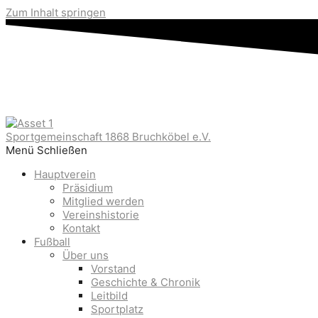
Zum Inhalt springen
Sportgemeinschaft 1868 Bruchköbel e.V.
Menü
Schließen
Hauptverein
Präsidium
Mitglied werden
Vereinshistorie
Kontakt
Fußball
Über uns
Vorstand
Geschichte & Chronik
Leitbild
Sportplatz