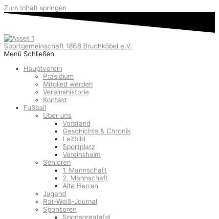
Zum Inhalt springen
Sportgemeinschaft 1868 Bruchköbel e.V.
Menü
Schließen
Hauptverein
Präsidium
Mitglied werden
Vereinshistorie
Kontakt
Fußball
Über uns
Vorstand
Geschichte & Chronik
Leitbild
Sportplatz
Vereinsheim
Senioren
1. Mannschaft
2. Mannschaft
Alte Herren
Jugend
Rot-Weiß-Journal
Sponsoren
Sponsorentafel