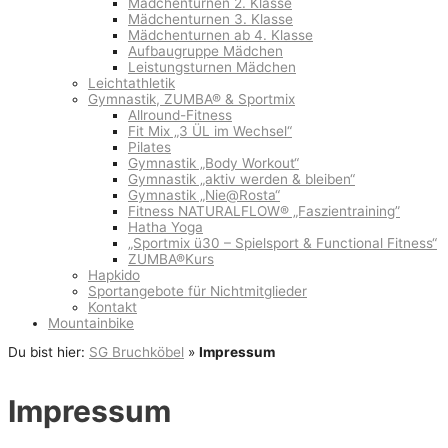
Mädchenturnen 2. Klasse
Mädchenturnen 3. Klasse
Mädchenturnen ab 4. Klasse
Aufbaugruppe Mädchen
Leistungsturnen Mädchen
Leichtathletik
Gymnastik, ZUMBA® & Sportmix
Allround-Fitness
Fit Mix „3 ÜL im Wechsel“
Pilates
Gymnastik „Body Workout“
Gymnastik „aktiv werden & bleiben“
Gymnastik „Nie@Rosta“
Fitness NATURALFLOW® „Faszientraining”
Hatha Yoga
„Sportmix ü30 – Spielsport & Functional Fitness“
ZUMBA®Kurs
Hapkido
Sportangebote für Nichtmitglieder
Kontakt
Mountainbike
Du bist hier:
SG Bruchköbel
»
Impressum
Impressum