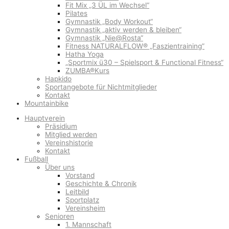
Fit Mix „3 ÜL im Wechsel“
Pilates
Gymnastik „Body Workout“
Gymnastik „aktiv werden & bleiben“
Gymnastik „Nie@Rosta“
Fitness NATURALFLOW® „Faszientraining”
Hatha Yoga
„Sportmix ü30 – Spielsport & Functional Fitness“
ZUMBA®Kurs
Hapkido
Sportangebote für Nichtmitglieder
Kontakt
Mountainbike
Hauptverein
Präsidium
Mitglied werden
Vereinshistorie
Kontakt
Fußball
Über uns
Vorstand
Geschichte & Chronik
Leitbild
Sportplatz
Vereinsheim
Senioren
1. Mannschaft